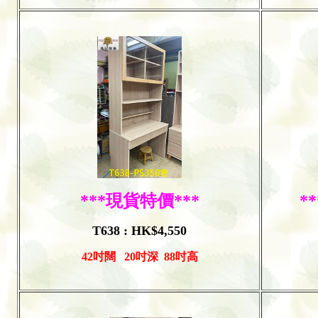
***現貨特價***
*
T638 : HK$4,550
42
吋闊
20
吋深
88
吋高