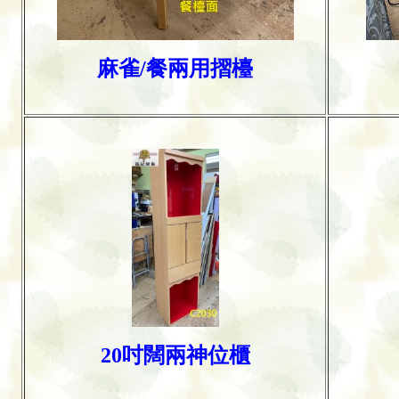
麻雀/餐兩用摺檯
20吋闊兩神位櫃