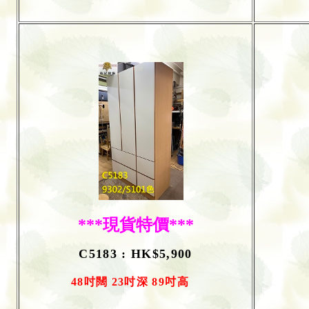
***現貨特價***
C5183 : HK$5,900
48
吋闊
23
吋深
89
吋
高