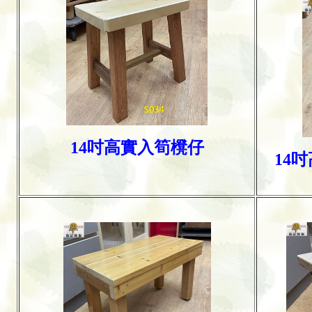
14吋高實入筍櫈仔
14