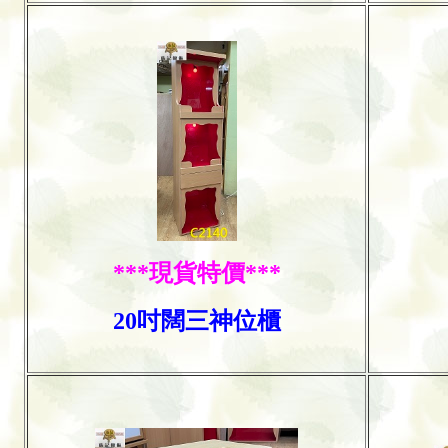
***現貨特價***
20吋闊三神位櫃