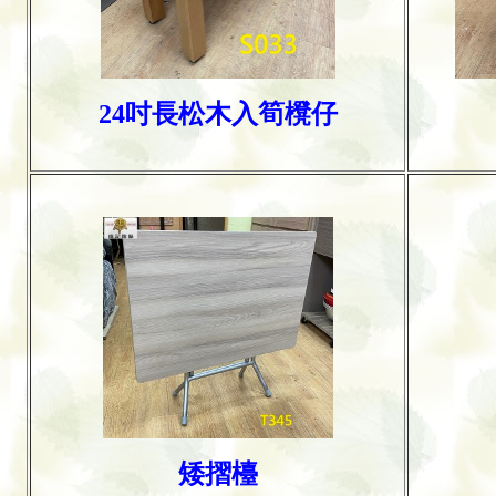
24吋長松木入筍櫈仔
矮摺檯