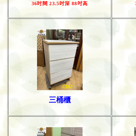
36
吋闊
23.5
吋深
88
吋
高
三桶櫃