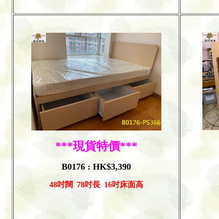
***現貨特價***
B0176 : HK$3,390
48吋
闊
78
吋長
16吋床面高