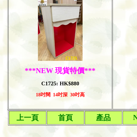
***NEW 現貨特價***
C1725: HK$880
18吋闊 14吋深 30吋高
上一
頁
首頁
產品