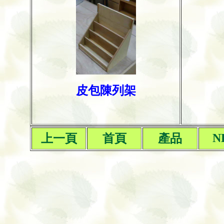
皮包陳列架
N
上一
頁
首頁
產品