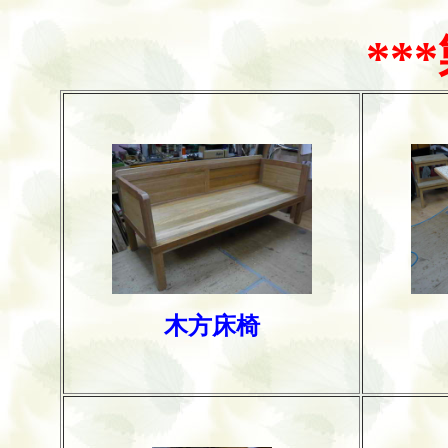
**
木方床椅