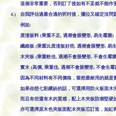
這個非常重要，否則訂了後如有不妥就不能作
4.)
自我評估過最合適的呎吋後，擺位又確定沒問
例如:
蔗渣板料 (乘重不足, 遇潮會脹變形, 易生霉菌)
纖維板 (乘重比蔗渣板好些, 遇潮會脹變形, 易
木夾板 (乘重較佳, 遇潮不會脹變形, 不會生
實木 (高價, 乘重佳, 遇潮不會脹變形, 不會
因為不同材料有不同價格，當然最耐用的就是
如果你想七彩繽紛的話，
可選擇
用防火板面木夾
而且有些還有木的質感，
配
上木夾板防潮堅硬的
亦可選擇原木色夾板面配木夾板芯訂造，如紅櫸木 / 橡木