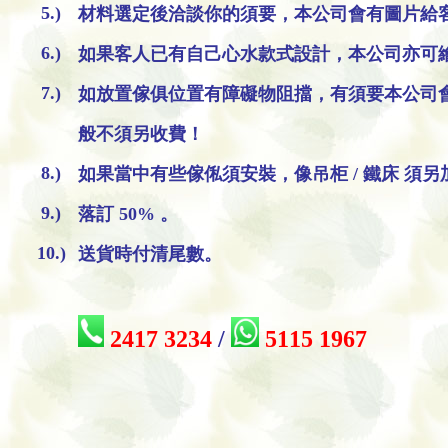
5.)
材料選定後洽談你的須要，本公司會有圖片給
6.)
如果客人已有自己心水款式設計，本公司亦可
7.)
如放置傢俱位置有障礙物阻擋，有須要本公司
般不須另收費！
8.)
如果當中有些傢俬須安裝，像吊柜 / 鐵床 須
9.)
落訂 50% 。
10.)
送貨時付清尾數。
2417 3234
/
5115 1967